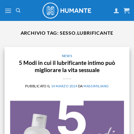
Salta
ai
contenuti
ARCHIVIO TAG:
SESSO.LUBRIFICANTE
NEWS
5 Modi in cui il lubrificante intimo può
migliorare la vita sessuale
PUBBLICATO IL
14 MARZO 2024
DA
MASSIMILIANO