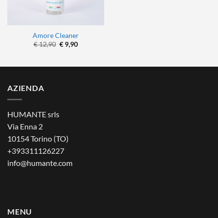
Amore Cleaner
Il
Il
€
12,90
€
9,90
prezzo
prezzo
originale
attuale
era:
è:
€ 12,90.
€ 9,90.
AZIENDA
HUMANTE srls
Via Enna 2
10154 Torino (TO)
+393311126227
info@humante.com
MENU