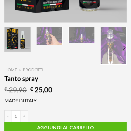
HOME
»
PRODOTTI
Tanto spray
Il
Il
29,90
25,00
€
€
prezzo
prezzo
MADE IN ITALY
originale
attuale
era:
è:
Tanto spray quantità
€ 29,90.
€ 25,00.
AGGIUNGI AL CARRELLO